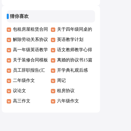
【精】
猜你喜欢
包租房屋租赁合同
关于四年级同桌的
解除劳动关系协议
作文六篇
英语教学计划
书范文汇编10篇
高一年级英语教学
语文教师教学心得
计划
关于装修合同模板
体会
离婚的协议书15篇
锦集八篇
员工辞职报告(汇
开学典礼观后感
编15篇)
二年级作文
周记
议论文
租房协议
高三作文
六年级作文