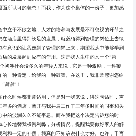
里面所认可的老总！而我，作为这个集体的一份子，更加感
会中立于不败之地，人才的培养与发展是不可忽视的环节之
想在酒店里得到长足的发展，就必须得到管理的岗位上去锻
也有意识的让我走到了管理的岗上来，期望我从中能够学到
酒店的发展起到应有的作用。这是我人生中的又一个“第
一个初涉社会没多久的年轻人来说，它是一种激励，一种鞭
作的一种肯定，给我的一种鼓舞。在这里，我非常感谢您给
“谢谢”！
在什么时候都非常适用，但是对于我来说，讲这句话时，声
三年多的酒店，离开与我并肩工作了三年多时间的同事和关
心中的波澜久久不能平息。而在我把这个决定告诉您的时
重心长地替我权衡利弊，分析情况，提醒我要做好家人的解
便利和一定的补偿，我真的不知该说什么才好。也许，千言