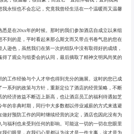
想我永恒也不会忘记，究竟我曾经生活在一个温暖而又温馨
悉是在20xx年的时候。那时的我们参加酒店自成立以来组
想不到的是，平时看起来那么斯文而又带点书卷气息的您在
轻人逊色，虽然我们在第一次的组队中没有取得好的成绩，
赢得了观众与组委会的认同，最后摘取了精神文明风尚奖的
积的工作经验与个人才华也得到充分的施展。这时的您已成
了一系列的政策与方针，重新定位了酒店的经营策略，不断
店的经济效益不断迈上新高，也让酒店员工的福利待遇如芝
今年的非典时期，同行中大多数都以停业减薪的方式来逃避
在做好预防工作的同时继续经营的决定，酒店也因此没有为
入与福利也未受到任何的影响。可能这一切的一切在您眼里
在我们眼里，在我们心里都认为这才是一件大事，这才是为