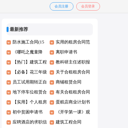
会员注册
会员登录
最新推荐
防水施工合同(15
实用的租房合同范
篇)
《哪吒之魔童降
文汇编六篇
离职申请书
世》观后感
【热门】建筑工程
教科研主任述职报
施工合同
【必备】花三年级
告
关于合租租房合同
作文4篇
员工试用期转正自
范文汇编6篇
商铺租赁合同
我鉴定
地下停车位租赁合
有关合租租房合同
同
【实用】个人租房
锦集九篇
蛋糕店商业计划书
合同范文合集七篇
初中贫困申请书
《开学第一课》观
应聘酒店的求职信
后感12篇
建筑工程合同