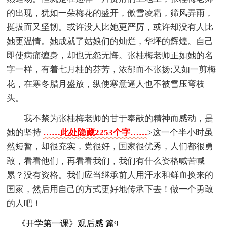
的出现，犹如一朵梅花的盛开，傲雪凌霜，筛风弄雨，
挺拔而又坚韧。或许没人比她更严厉，或许却没有人比
她更温情。她成就了姑娘们的灿烂，华坪的辉煌。自己
即使病痛缠身，却也无怨无悔。张桂梅老师正如她的名
字一样，有着七月桂的芬芳，浓郁而不张扬;又如一剪梅
花，在寒冬腊月盛放，纵使寒意逼人也不被雪压弯枝
头。
我不禁为张桂梅老师的甘于奉献的精神而感动，是
她的坚持
……此处隐藏2253个字……
>这一个半小时虽
然短暂，却很充实，党很好，国家很优秀，人们都很勇
敢，看看他们，再看看我们，我们有什么资格喊苦喊
累？没有资格。我们应当继承前人用汗水和鲜血换来的
国家，然后用自己的方式更好地传承下去！做一个勇敢
的人吧！
《开学第一课》观后感 篇9