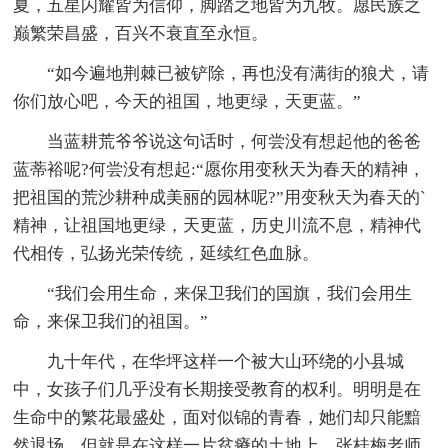
夏，五星闪耀皆为信仰，脚踏之地皆为九牧。愿民族之
巅繁荣昌盛，百兴不衰直至永恒。
“如今遍地荆棘已被铲除，再也没有满街的狼犬，请
你们放心吧，今天的祖国，地更绿，天更蓝。”
当蓝耕荒爷爷说这句话时，何尝没有想起他的爸爸
蓝蒂裕呢?何尝没有想起:“愿你用变秋天为春天的精神，
把祖国的荒沙耕种成美丽的园林呢?”用变秋天为春天的`
精神，让祖国地更绿，天更蓝，历史川流不息，精神代
代相传，弘扬光荣传统，延续红色血脉。
“我们会用生命，来保卫我们的国旗，我们会用生
命，来保卫我们的祖国。”
九十年代，在华坪这样一个被大山环绕的小县城
中，女孩子们几乎没有长期接受教育的权利。明明是在
生命中的繁花最盛处，面对似锦的青春，她们却只能黯
然退场。但就是在这样一片贫瘠的土地上，张桂梅老师