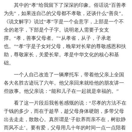
其中的“孝”给我留下了深深的印象。俗话说“百善孝
为先”，如果连自己的父母都不孝敬，还谈什么“善良”。
《说文解字》说过“孝”字是一个会意字，上部是一个不
全的老字，下部是个子字。说明老人需要子女支
撑。“孝，善事父母者。”“从孝省，从子，子承老
也。”“孝”字是子女对父母，晚辈对长辈的尊敬感恩和扶
助，尊敬家长，关爱长辈。孝是中华文化的核心和基
础。
一个人自己改造了一辆摩托车，带着他父亲上全国
各大名胜古迹玩了六年。他父亲回来就给他的朋友讲一
些故事。他父亲说：“能和儿子在一起就是幸福的。”
看了这一片段后我爸爸感慨的说：“尽孝的方法不在
于钱的多少，而在于趁早，趁父母身体硬朗，多带父母
出去走走，散散心。真所谓是‘子欲养而亲不在，树欲静
而风不止’。要有爱，父母用几十年的时间一点一点陪着