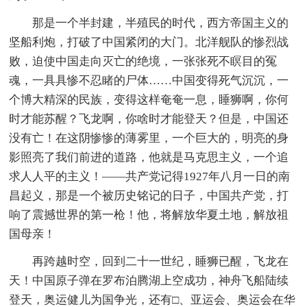
那是一个半封建，半殖民的时代，西方帝国主义的
坚船利炮，打破了中国紧闭的大门。北洋舰队的惨烈战
败，迫使中国走向灭亡的绝境，一张张死不瞑目的冤
魂，一具具惨不忍睹的尸体……中国变得死气沉沉，一
个博大精深的民族，变得这样奄奄一息，睡狮啊，你何
时才能苏醒？飞龙啊，你啥时才能登天？但是，中国还
没有亡！在这阴惨惨的薄雾里，一个巨大的，明亮的身
影照亮了我们前进的道路，他就是马克思主义，一个追
求人人平的主义！——共产党记得1927年八月一日的南
昌起义，那是一个被历史铭记的日子，中国共产党，打
响了震撼世界的第一枪！他，将解放华夏土地，解放祖
国母亲！
再跨越时空，回到二十一世纪，睡狮已醒，飞龙在
天！中国原子弹在罗布泊腾湖上空成功，神舟飞船陆续
登天，奥运健儿为国争光，还有□、亚运会、奥运会在华