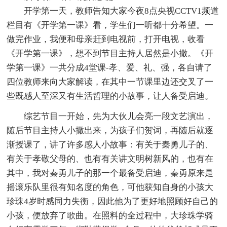
开学第一天，教师告知大家今夜8点央视CCTV1频道
栏目有《开学第一课》看，学生们一听都十分希望。一
做完作业，我便和母亲赶到电视前，打开电视，收看
《开学第一课》，想不到节目主持人居然是小撒。《开
学第一课》一共分成4堂课-孝、爱、礼、强，各自请了
四位教师来向大家解读，在其中一节课里边还交叉了一
些既感人至深又有生活哲理的小故事，让人备受启迪。
综艺节目一开始，先为大伙儿会亮一段文艺演出，
随后节目主持人小撒出来，为孩子们贺词，再随后就逐
渐授课了，讲了许多感人小故事：有关于秦勇儿子的、
有关于孝敬父母的、也有有关讲文明树新风的，也有在
其中，我对秦勇儿子的那一个最备受启迪，秦勇原来是
摇滚乐队里很有知名度的角色，可他获知自身的小孩大
珍珠4岁时感同力失衡，因此他为了更好地照顾好自己的
小孩，便放弃了歌曲。在照料的全过程中，大珍珠学骑