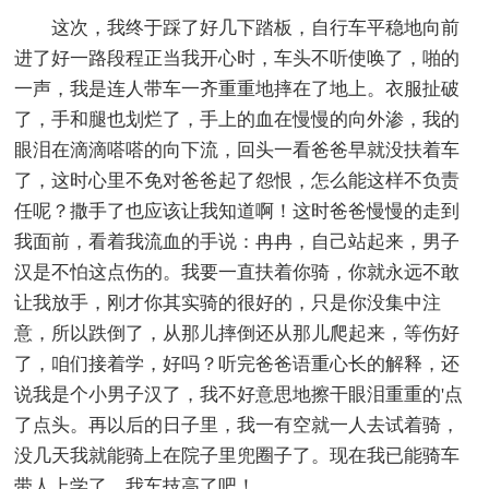
这次，我终于踩了好几下踏板，自行车平稳地向前
进了好一路段程正当我开心时，车头不听使唤了，啪的
一声，我是连人带车一齐重重地摔在了地上。衣服扯破
了，手和腿也划烂了，手上的血在慢慢的向外渗，我的
眼泪在滴滴嗒嗒的向下流，回头一看爸爸早就没扶着车
了，这时心里不免对爸爸起了怨恨，怎么能这样不负责
任呢？撒手了也应该让我知道啊！这时爸爸慢慢的走到
我面前，看着我流血的手说：冉冉，自己站起来，男子
汉是不怕这点伤的。我要一直扶着你骑，你就永远不敢
让我放手，刚才你其实骑的很好的，只是你没集中注
意，所以跌倒了，从那儿摔倒还从那儿爬起来，等伤好
了，咱们接着学，好吗？听完爸爸语重心长的解释，还
说我是个小男子汉了，我不好意思地擦干眼泪重重的'点
了点头。再以后的日子里，我一有空就一人去试着骑，
没几天我就能骑上在院子里兜圈子了。现在我已能骑车
带人上学了，我车技高了吧！