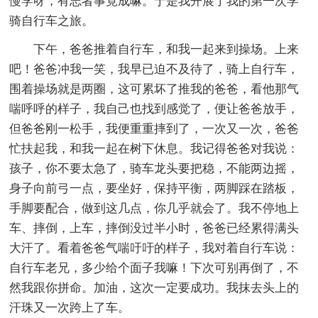
慢学呀，有志者事竟成嘛。于是我开展了我的第一次学
骑自行车之旅。
下午，爸爸推着自行车，和我一起来到操场。上来
吧！爸爸冲我一笑，我早已迫不及待了，骑上自行车，
围着操场就是两圈，这可累坏了推我的爸爸，看他那气
喘呼呼的样子，我自己也找到感觉了，便让爸爸放手，
但爸爸刚一松手，我便重重摔到了，一次又一次，爸爸
忙扶起我，和我一起在树下休息。我记得爸爸对我说：
孩子，你不要太急了，骑车龙头要把稳，不能两边摇，
身子向前弓一点，要坐好，保持平衡，两脚踩在踏板，
手脚要配合，做到这几点，你几乎就会了。我不停地上
车、摔倒，上车，摔倒没过半小时，爸爸已经累得满头
大汗了。看着爸爸气喘吁吁的样子，我对着自行车说：
自行车老兄，多少给个面子我嘛！下次可别再倒了，不
然我跟你拼命。加油，这次一定要成功。我抹去头上的
汗珠又一次跨上了车。