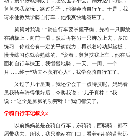
动，搞不好就摔跤了，怎么也学不会。刚好这个时候，
舅舅来我家玩，路过院子，他很会骑自行车。于是，我
请求他教我学骑自行车，他很爽快地答应了。
舅舅对我说：“骑自行车要掌握平衡，先将一只脚放
在踏板上，向前一滑，然后再将另一只脚放上去，多加
练习，你就会有一定的平衡能力，再试着转动脚踏板，
慢慢练习你就会熟练的。”说着，舅舅扶我上车，他在后
面将自行车扶正，我慢慢地骑，一天、一周、一个
月……终于“功夫不负有心人”，我学会骑自行车了。
又过了几个星期，我还学会了一点特技呢。妈妈看
见我骑车骑得很好后，夸奖我说：“儿子真棒！”我
说：“这全是舅舅的功劳呀！”我们都笑了。
学骑自行车记叙文2
以前妈妈总是在骑自行车，东骑骑，西骑骑，都不
愿带我去。所以，我只能站在门口，看着妈妈的背影远