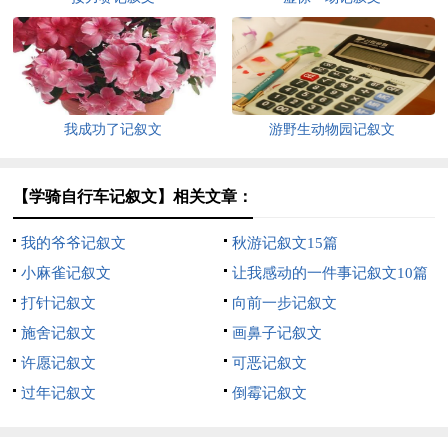
我成功了记叙文
游野生动物园记叙文
【学骑自行车记叙文】相关文章：
我的爷爷记叙文
秋游记叙文15篇
小麻雀记叙文
让我感动的一件事记叙文10篇
打针记叙文
向前一步记叙文
施舍记叙文
画鼻子记叙文
许愿记叙文
可恶记叙文
过年记叙文
倒霉记叙文