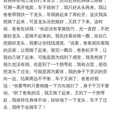
双脚撑在地上使自行车直立，然后赶快把脚移上踏板，
可脚一离开地面，车子就倒了，我只好从头再来。我让
爸爸帮我扶一下龙头，等我骑起来了再松开。这次我虽
然骑了起来，可是龙头没把握好，又跌了下来。这时
候，爸爸告诉我：“你还没有掌握技巧，光一直蹬，不把
握好龙头，是骑不起来的。我先扶着你骑一圈，你自己
把握好龙头，我要让你找找感觉。”说着，爸爸就扶着我
的后座，让我骑了起来。骑完一圈后，爸爸松开手，让
我自己骑了起来。可能是因为找到了感觉，我竟然骑了
很久也没有倒。但是到了一个拐弯处，我有点慌，使劲
把龙头了过去。可能是因为紧张，我的身子下意识的歪
向一边。结果两边不平衡，车子又倒了。爸爸对我
说：“你要弯时只要稍微一下方向就行了，身子千万不要
动。”听了爸爸的话，我又骑了起来。又到了一个拐弯
处，我保持住身体不动，轻轻地了一下龙头，车子了过
去，我终于会骑车了！