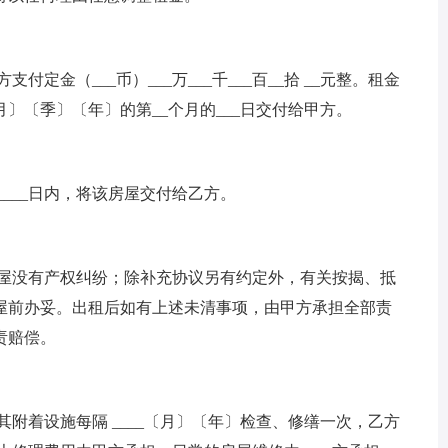
定金（___币）___万___千___百__拾 __元整。租金
〕〔季〕〔年〕的第__个月的___日交付给甲方。
____日内，将该房屋交付给乙方。
房屋没有产权纠纷；除补充协议另有约定外，有关按揭、抵
屋前办妥。出租后如有上述未清事项，由甲方承担全部责
责赔偿。
其附着设施每隔 ____〔月〕〔年〕检查、修缮一次，乙方