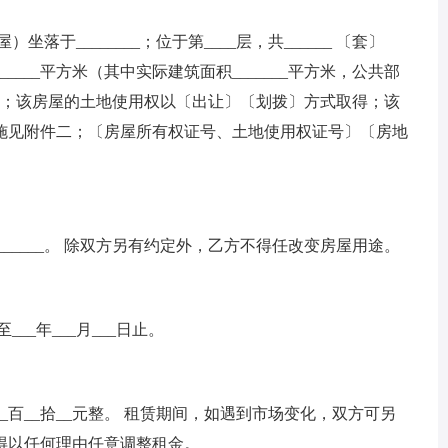
落于________；位于第____层，共______ 〔套〕
______平方米（其中实际建筑面积_______平方米，公共部
米）；该房屋的土地使用权以〔出让〕〔划拨〕方式取得；该
施见附件二；〔房屋所有权证号、土地使用权证号〕〔房地
_________。 除双方另有约定外，乙方不得任改变房屋用途。
至___年___月___日止。
___百__拾__元整。 租赁期间，如遇到市场变化，双方可另
得以任何理由任意调整租金。