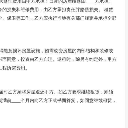
大修理费用由甲方承担；日常的房屋维修由____方承担。
备的损失和维修费用，由乙方承担责任并赔偿损失。 租赁
全、保卫等工作，乙方应执行当地有关部门规定并承担全部
不得随意损坏房屋设施，如需改变房屋的内部结构和装修或
书面同意，投资由乙方自理。退租时，除另有约定外，甲方
工程所需费用。
，届时乙方须将房屋退还甲方。如乙方要求继续租赁，则须
期满前____个月内向乙方正式书面答复，如同意继续租赁，