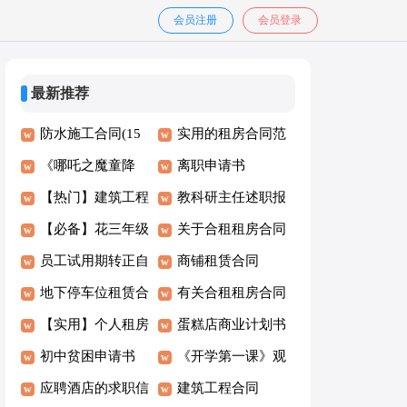
会员注册
会员登录
最新推荐
防水施工合同(15
实用的租房合同范
篇)
《哪吒之魔童降
文汇编六篇
离职申请书
世》观后感
【热门】建筑工程
教科研主任述职报
施工合同
【必备】花三年级
告
关于合租租房合同
作文4篇
员工试用期转正自
范文汇编6篇
商铺租赁合同
我鉴定
地下停车位租赁合
有关合租租房合同
同
【实用】个人租房
锦集九篇
蛋糕店商业计划书
合同范文合集七篇
初中贫困申请书
《开学第一课》观
应聘酒店的求职信
后感12篇
建筑工程合同