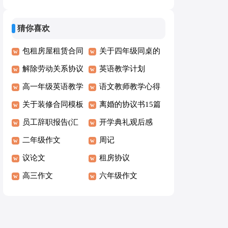
【精】
猜你喜欢
包租房屋租赁合同
关于四年级同桌的
解除劳动关系协议
作文六篇
英语教学计划
书范文汇编10篇
高一年级英语教学
语文教师教学心得
计划
关于装修合同模板
体会
离婚的协议书15篇
锦集八篇
员工辞职报告(汇
开学典礼观后感
编15篇)
二年级作文
周记
议论文
租房协议
高三作文
六年级作文