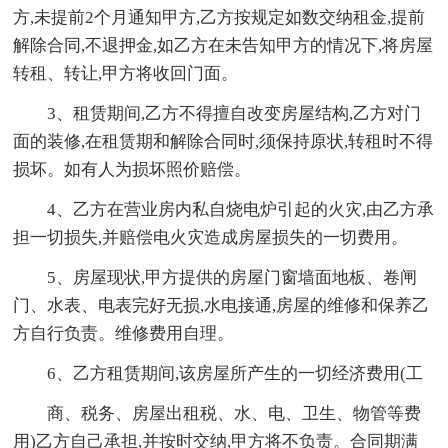
方,未提前2个月通知甲方,乙方按规定如数交纳租金,提前
解除合同,不退押金,如乙方在未告知甲方的情况下,将房屋
转租、转让,甲方将收回门面。
3、租赁期间,乙方不得擅自改变房屋结构,乙方对门
面的装修,在租赁期和解除合同时,须保持原状,转租时不得
损坏。如有人为损坏照价赔偿。
4、乙方在营业房内私自烧电炉引起的火灾,由乙方承
担一切损失,并赔偿电火灾造成房屋损失的一切费用。
5、房屋现状,甲方提供的房屋门窗墙面地板、卷闸
门、水表、电表完好无损,水电接通,房屋的维修和保养乙
方自行负责。维修费用自理。
6、乙方租赁期间,该房屋所产生的一切经济费用(工
商、税务、房屋出租税、水、电、卫生、物管等费
用)乙方自己承担,并按时交纳,甲方将不负责。合同期满