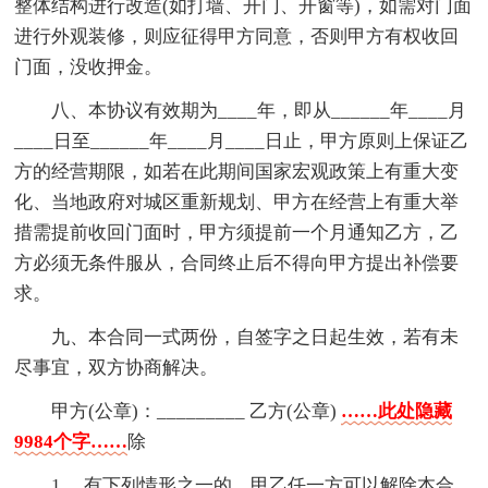
整体结构进行改造(如打墙、开门、开窗等)，如需对门面
进行外观装修，则应征得甲方同意，否则甲方有权收回
门面，没收押金。
八、本协议有效期为____年，即从______年____月
____日至______年____月____日止，甲方原则上保证乙
方的经营期限，如若在此期间国家宏观政策上有重大变
化、当地政府对城区重新规划、甲方在经营上有重大举
措需提前收回门面时，甲方须提前一个月通知乙方，乙
方必须无条件服从，合同终止后不得向甲方提出补偿要
求。
九、本合同一式两份，自签字之日起生效，若有未
尽事宜，双方协商解决。
甲方(公章)：_________ 乙方(公章)
……此处隐藏
9984个字……
除
1,、有下列情形之一的，甲乙任一方可以解除本合